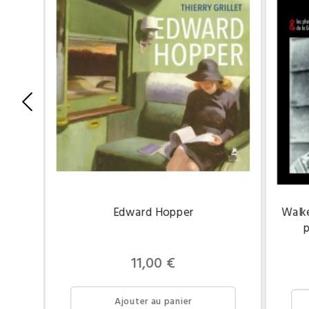
Walke
Edward Hopper
p
Prix
11,00 €
Ajouter au panier