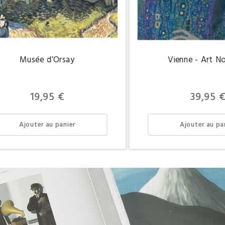
Musée d'Orsay
Vienne - Art N
Prix
Prix
19,95 €
39,95 
Ajouter au panier
Ajouter au pa