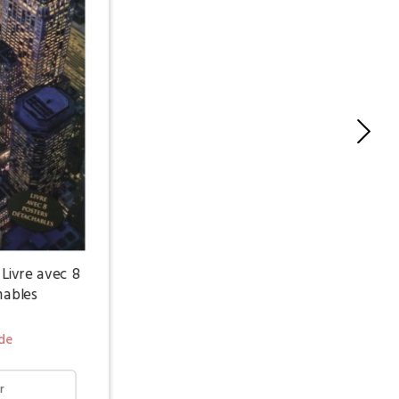
Livre avec 8
hables
de
r