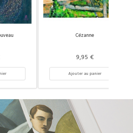
ouveau
Cézanne
Prix
€
9,95 €
nier
Ajouter au panier