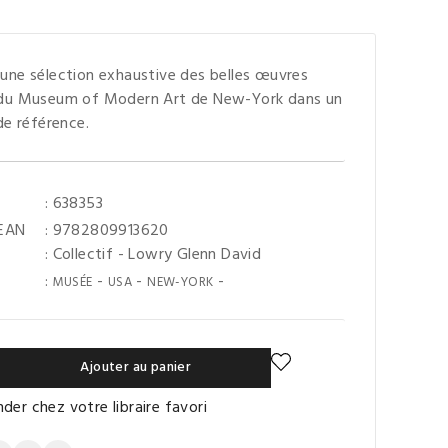
une sélection exhaustive des belles œuvres
 du Museum of Modern Art de New-York dans un
de référence.
: 638353
 EAN
: 9782809913620
:
Collectif
-
Lowry Glenn David
:
-
-
-
MUSÉE
USA
NEW-YORK
Ajouter au panier
er chez votre libraire favori