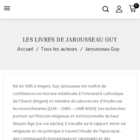
0

LES LIVRES DE JAROUSSEAU GUY
Accueil
Tous les auteurs
Jarousseau Guy
Né en 1965 à Angers, Guy Jarousseau est maître de
conférences en histoire médiévale à l’Université catholique
de l’Ouest (Angers) et membre du Laboratoire d’études sur
les monothéismes (LEM – CNRS – UMR 8584). Ses recherches
portent sur l’histoire religieuse et institutionnelle du haut
Moyen Âge (
v
e
-
xi
e
siècles). Il travaille sur le rapport entre vie
religieuse et vie politique à travers l’étude de l’épiscopat,
des communautés monastiques et canoniales et des