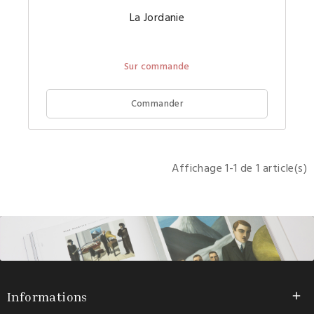
Pétra,
La Jordanie
Jérash,
Madaba
mont
Nébo,
Gadara,
Sur commande
Pella,
Qasr
Amra,
Kérak,
Commander
mer
Morte,
Wadi
Rum,
Amman
Aqaba...
Affichage 1-1 de 1 article(s)
découvr
les
plus
beaux
trésors
de
Jordanie
Informations
