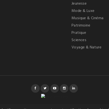
Jeunesse
Mode & Luxe
Musique & Cinéma
Patrimoine
Pratique
Sciences
Voyage & Nature
Facebook
Twitter
YouTube
Instagram
LinkedIn
© %année% - Editions Victoires