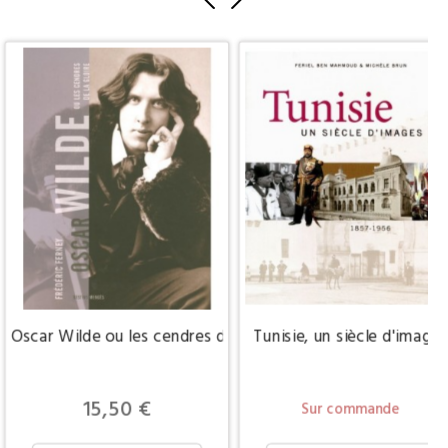
Oscar Wilde ou les cendres de la gloire
Tunisie, un siècle d'image
Prix
15,50 €
Sur commande