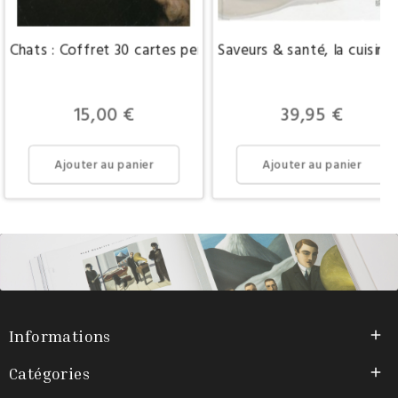
Chats : Coffret 30 cartes perpétuelles & enveloppes
Saveurs & santé, la cuisine
Prix
Prix
15,00 €
39,95 €
Ajouter au panier
Ajouter au panier
Informations

Catégories
