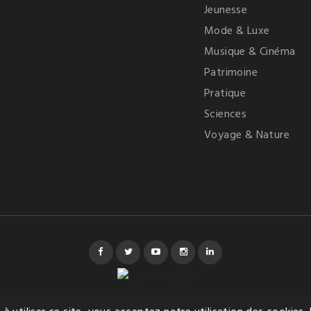
Jeunesse
Mode & Luxe
Musique & Cinéma
Patrimoine
Pratique
Sciences
Voyage & Nature
Facebook
Twitter
YouTube
Instagram
LinkedIn
© %année% - Editions Victoires