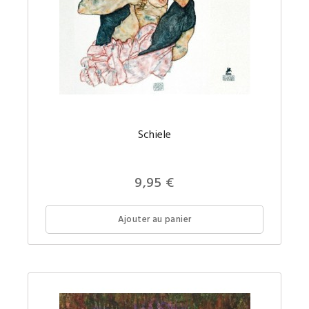
Un livre
Schiele
richeme
illustré
sur Ego
Schiele
à
9,95 €
petit
prix.
Ajouter au panier