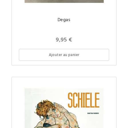
Une
Degas
monogr
richeme
illustrée
sur
Edgar
9,95 €
Degas
à
petit
prix.
Ajouter au panier