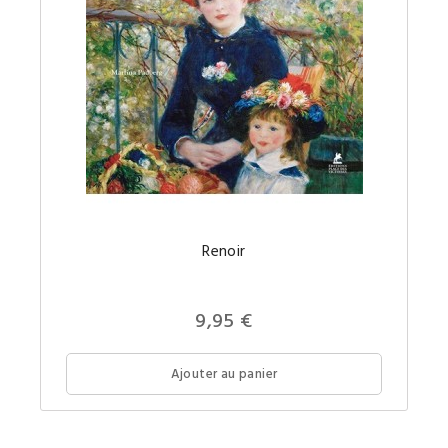
Une
Renoir
monogr
richeme
illustrée
sur
Renoir
9,95 €
à
petit
prix.
Ajouter au panier