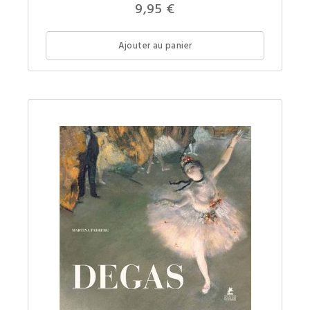
Soutine
9,95 €
à
petit
prix.
Ajouter au panier