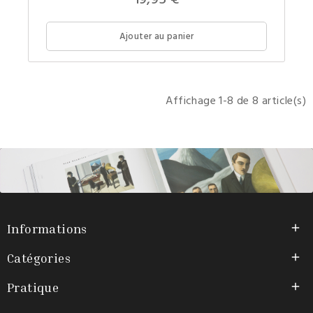
19,95 €
du
plus
grand
musée
Ajouter au panier
au
monde,
le
Louvre,
dans
un
Affichage 1-8 de 8 article(s)
beau-
livre
superb
illustré.
Informations

Catégories

Pratique
