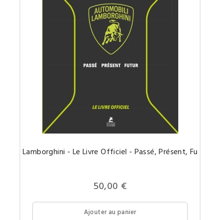
Le
Lamborghini - Le Livre Officiel - Passé, Présent, Futur
livre
officiel
de
l'une
des
50,00 €
plus
prestig
marque
d'autom
Ajouter au panier
: