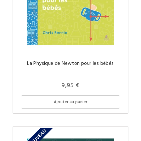
La
La Physique de Newton pour les bébés
Physiqu
de
Newton
un
concept
9,95 €
comple
simple
pour
votre
Ajouter au panier
futur(e)
petit(e)
génie.
NOUVEAU