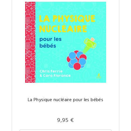
La
La Physique nucléaire pour les bébés
Physiqu
nucléair
un
concept
comple
9,95 €
expliqu
simple
pour