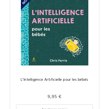
Comme
L'Intelligence Artificielle pour les bébés
explique
simple
l'IA
à
son
9,95 €
enfant
?
Il
n'est