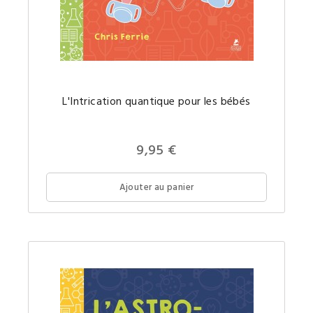
L'intric
L'Intrication quantique pour les bébés
quantiq
un
concept
comple
expliqu
9,95 €
simple
pour
votre
futur(e)
Ajouter au panier
petit(e)
génie.