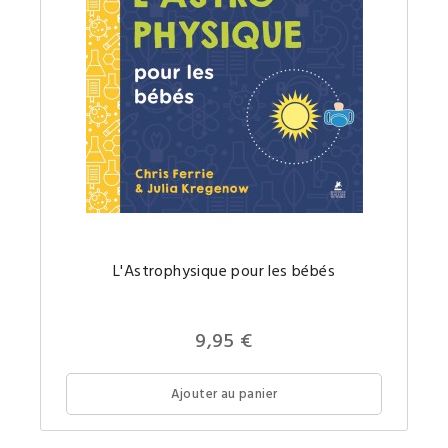
L'Astro
L'Astrophysique pour les bébés
concept
comple
expliqu
simple
pour
9,95 €
votre
futur(e)
petit(e)
Stephe
Ajouter au panier
Hawkin