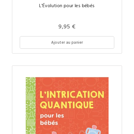
La
L'Évolution pour les bébés
théorie
de
l'Évolut
un
concept
9,95 €
comple
expliqu
simple
pour
Ajouter au panier
votre
futur(e)
petit(e)
génie.