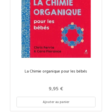
La
La Chimie organique pour les bébés
Chimie
organiq
un
concept
comple
9,95 €
expliqu
simple
pour
votre
Ajouter au panier
futur(e)
petit(e)
génie.