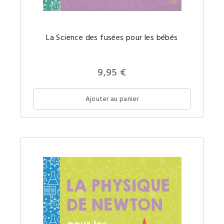
L'ingéni
La Science des fusées pour les bébés
aérospa
un
concept
comple
expliqu
9,95 €
simple
pour
votre
futur(e)
Ajouter au panier
petit(e)
génie.