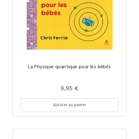
La
La Physique quantique pour les bébés
Physiqu
quantiq
un
concept
comple
9,95 €
expliqu
simple
pour
votre
Ajouter au panier
futur(e)
petit(e)
génie.