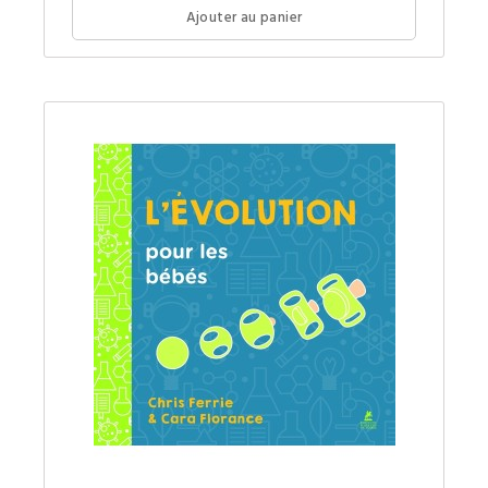
votre
Ajouter au panier
futur(e)
petit(e)
génie.