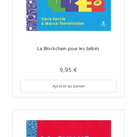
Le
La Blockchain pour les bébés
Blockch
un
concept
comple
expliqu
9,95 €
simple
pour
votre
futur(e)
Ajouter au panier
petit(e)
génie.