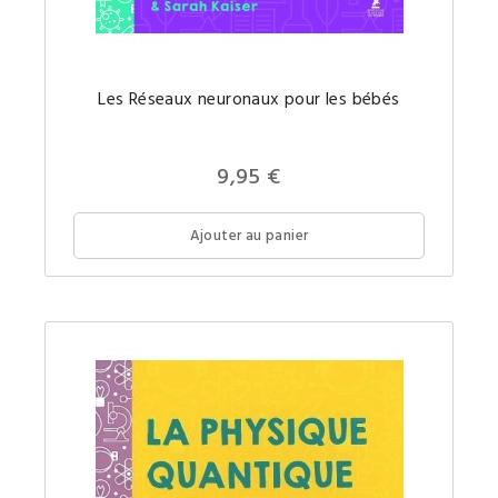
Les
Les Réseaux neuronaux pour les bébés
Réseau
neurona
un
concept
comple
9,95 €
expliqu
simple
pour
votre
Ajouter au panier
futur(e)
petit(e)
génie.