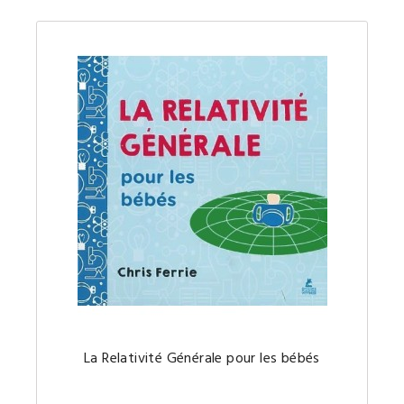
La
La Relativité Générale pour les bébés
Relativi
général
un
concept