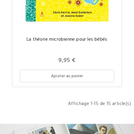
Comme
La théorie microbienne pour les bébés
parler
des
germes
Aidez
et
votre
apprend
9,95 €
futur
ce
génie
que
à
sont
devenir
les
Ajouter au panier
le
microbe
bébé
à
le
vos
plus
enfants
intellig
?
de
la
Affichage 1-15 de 15 article(s)
pièce
!