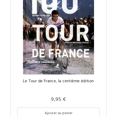
illustré.
Une
Le Tour de France, la centième édition
belle
histoire
par
tour,
pour
9,95 €
commém
le
centièm
Tour
Ajouter au panier
de