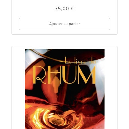
bois
est
35,00 €
une
véritabl
bible
pour
Ajouter au panier
qui
bricole
le
bois
!