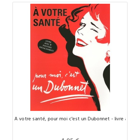
Un
A votre santé, pour moi c'est un Dubonnet - livre avec 8
portfoli
compre
8
affiches
publicit