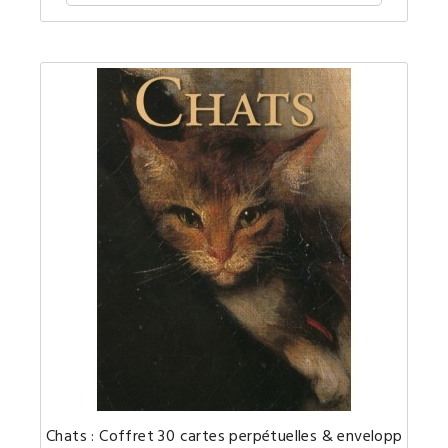
France...
30
Chats : Coffret 30 cartes perpétuelles & enveloppes
magnifi