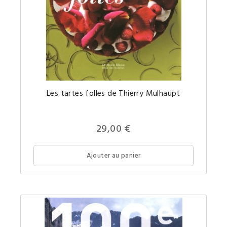
Découvr
Les tartes folles de Thierry Mulhaupt
50
recettes
de
« tartes
folles »
29,00 €
signées
Thierry
Mulhaup
expliqu
Ajouter au panier
avec
clarté
et
précisio
dans
un
livre
de
cuisine
richeme