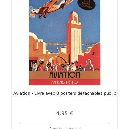
Portfoli
Aviation - Livre avec 8 posters détachables publicitaires
compre
8
affiches
publicit
sur
4,95 €
le
thème
de
l'aviati
Ajouter au panier