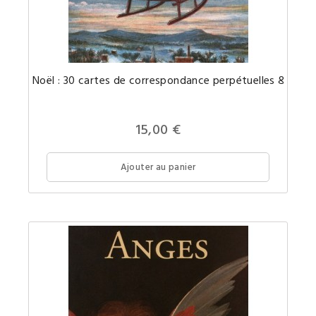
Afin
Noël : 30 cartes de cor
de
célébrer
même
à
distance
15,00 €
la
plus
belle
période
Ajouter au panier
de
l'année!