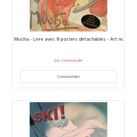
Un
Mucha - Livre avec 8 posters détachables - Art nouveau
magnifi
portfoli
avec
8
affiches
Sur commande
publicit
vintage
de
Mucha
Commander
sous
forme
de
posters
détacha