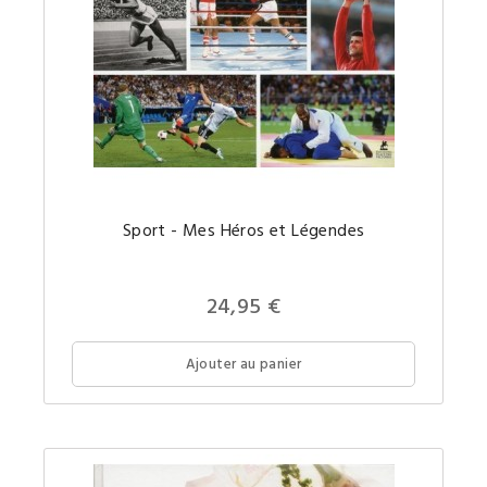
Le
Sport - Mes Héros et Légendes
meilleu
du
sport
en
images
24,95 €
par
Nelson
Monfort
est
Ajouter au panier
mainte
disponi
en
petit
format
pour
un
prix