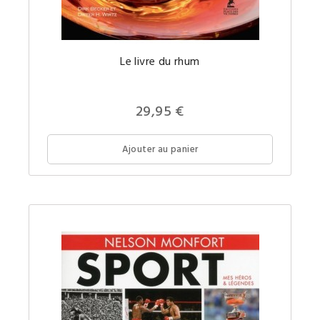
Un
Le livre du rhum
tour
du
monde
des
meilleu
29,95 €
rhums
dans
un
livre
Ajouter au panier
de
référenc
sur
le
rhum
!