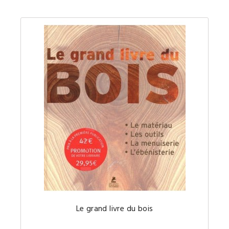
Le
Le grand livre du bois
grand
livre
du