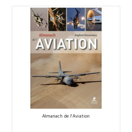
Almana
Almanach de l'Aviation
(non
millési
complet
sur