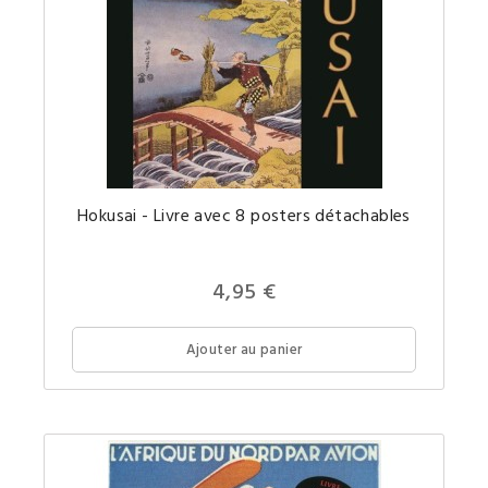
plats
réalisés
Portfoli
Hokusai - Livre avec 8 posters détachables
compre
8
affiches
poster
détacha
4,95 €
d'œuvre
de
l'artiste
Hokusai
Ajouter au panier