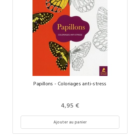
De
Papillons - Coloriages anti-stress
magnifi
coloria
anti-
stress
pour
4,95 €
adultes
adaptés
d'œuvre
d'art
Ajouter au panier
autour
du
papillon