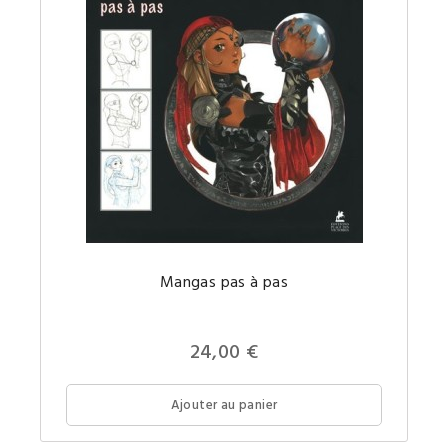
Devene
Mangas pas à pas
un
véritabl
manga
!
24,00 €
Ajouter au panier