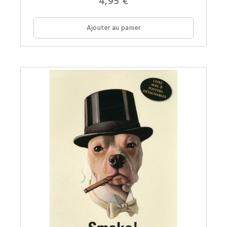
4,95 €
en
posters
détacha
Ajouter au panier