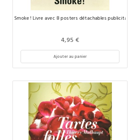
Un
Smoke ! Livre avec 8 posters détachables publicitaires r
portfoli
publicit
ancienn
pour
les
4,95 €
cigarett
Ajouter au panier