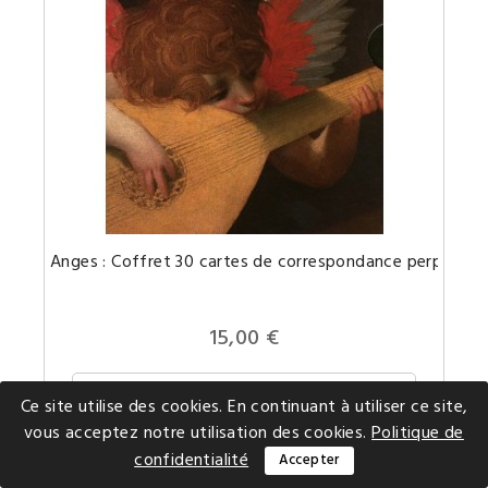
Pour
Anges : Coffret 30 cartes de correspondance perpetuel
une
corresp
épistola
douce
et
15,00 €
angéliq
Ajouter au panier
Ce site utilise des cookies. En continuant à utiliser ce site,
vous acceptez notre utilisation des cookies.
Politique de
confidentialité
Accepter