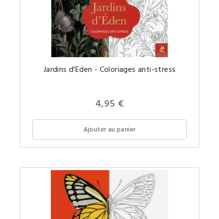
De
Jardins d'Eden - Coloriages anti-stress
magnifi
coloria
anti-
stress
pour
4,95 €
adultes
adaptés
d'œuvre
d'art
Ajouter au panier
autour
du
thème
Jardins
d'Eden.