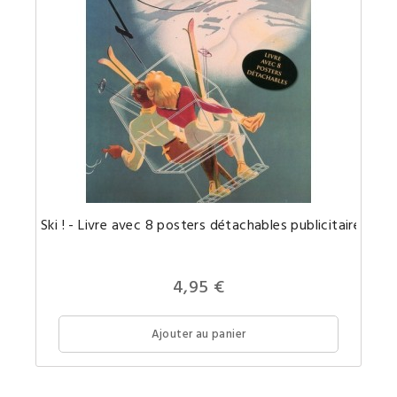
Un
Ski ! - Livre avec 8 posters détachables publicitaires rét
portfoli
compre
8
affiches
publicit
4,95 €
vintage
pour
le
ski
Ajouter au panier
sous
forme
de
posters
détacha