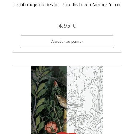
Magnifi
Le fil rouge du destin - Une histoire d'amour à colorier
coloria
d'artist
de
67
illustra
4,95 €
sur
le
thème
d'un
Ajouter au panier
mythe
d'Asie
oriental