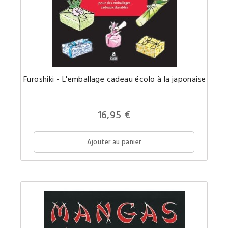
L'art
Furoshiki - L'emballage cadeau écolo à la japonaise
d'embal
les
cadeaux
à
la
16,95 €
japonai
!
Ajouter au panier