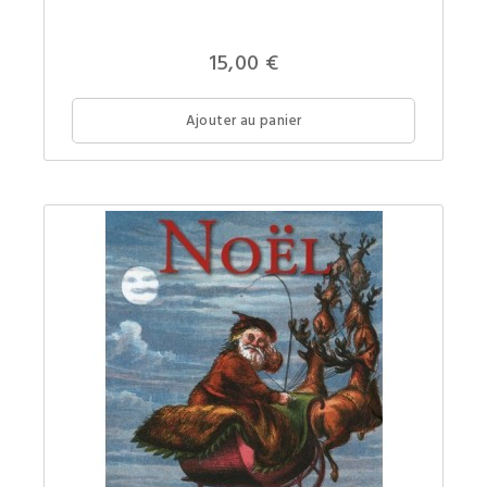
cartes
de
corresp
thémati
15,00 €
issues
des
plus
belles
Ajouter au panier
œuvres
d'art