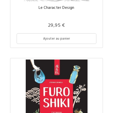
Découvr
Le Character Design
ce
monde
merveil
dédié
à
29,95 €
la
créatio
de
person
Ajouter au panier
fantasti