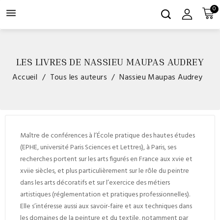
0

LES LIVRES DE NASSIEU MAUPAS AUDREY
Accueil
Tous les auteurs
Nassieu Maupas Audrey
Maître de conférences à l’École pratique des hautes études
(EPHE, université Paris Sciences et Lettres), à Paris, ses
recherches portent sur les arts figurés en France aux
xvi
e
et
xvii
e
siècles, et plus particulièrement sur le rôle du peintre
dans les arts décoratifs et sur l’exercice des métiers
artistiques (réglementation et pratiques professionnelles).
Elle s’intéresse aussi aux savoir-faire et aux techniques dans
les domaines de la peinture et du textile, notamment par