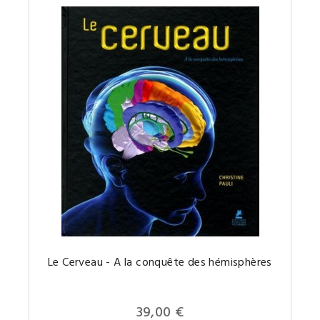
Ce
Le Cerveau - A la conquête des hémisphères
livre
de
vulgari
scientif
vous
39,00 €
propos