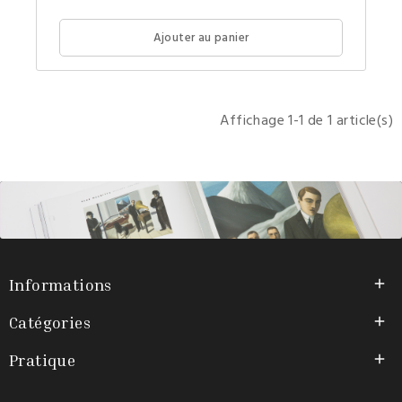
un portr
en
pied
Ajouter au panier
de
l’organ
qui
régit
corps
et
Affichage 1-1 de 1 article(s)
esprit,
sensati
et
sentime
:
le
cerveau
Informations

Catégories

Pratique
