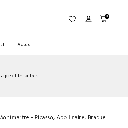
0
ct
Actus
raque et les autres
Montmartre - Picasso, Apollinaire, Braque
s