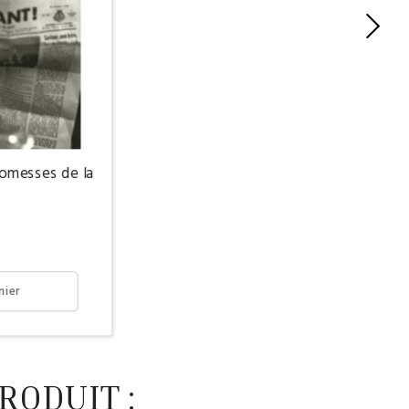
romesses de la
€
nier
RODUIT :