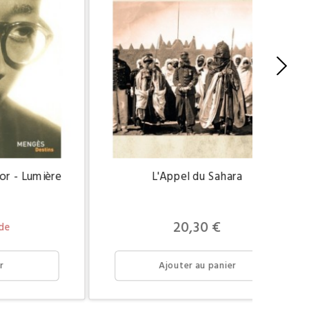
or - Lumière
L'Appel du Sahara
Prix
20,30 €
de
r
Ajouter au panier