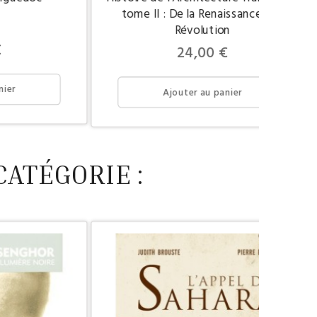
tome II : De la Renaissance à la
Révolution
€
Prix
24,00 €
nier
Ajouter au panier
CATÉGORIE :