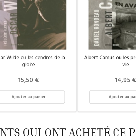
ar Wilde ou les cendres de la
Albert Camus ou les p
gloire
vie
Prix
Prix
15,50 €
14,95 
Ajouter au panier
Ajouter au pa
ENTS QUI ONT ACHETÉ CE P