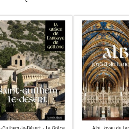
t-Guilhem-le-Désert - La Grâce
Albi, Joyau du L