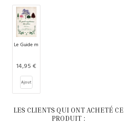
Le Guide mystérieux des arbres
Prix
14,95 €
Ajout
er au
panie
LES CLIENTS QUI ONT ACHETÉ CE
PRODUIT :
r