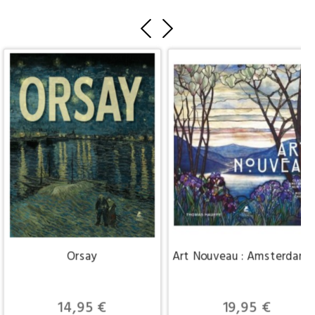
Orsay
Art Nouveau : Amsterdam,
Prix
Prix
14,95 €
19,95 €