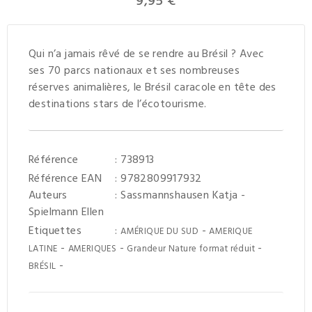
9,95 €
Qui n’a jamais rêvé de se rendre au Brésil ? Avec
ses 70 parcs nationaux et ses nombreuses
réserves animalières, le Brésil caracole en tête des
destinations stars de l’écotourisme.
Référence
: 738913
Référence EAN
: 9782809917932
Auteurs
:
Sassmannshausen Katja
-
Spielmann Ellen
Etiquettes
:
-
AMÉRIQUE DU SUD
AMERIQUE
-
-
-
LATINE
AMERIQUES
Grandeur Nature format réduit
-
BRÉSIL