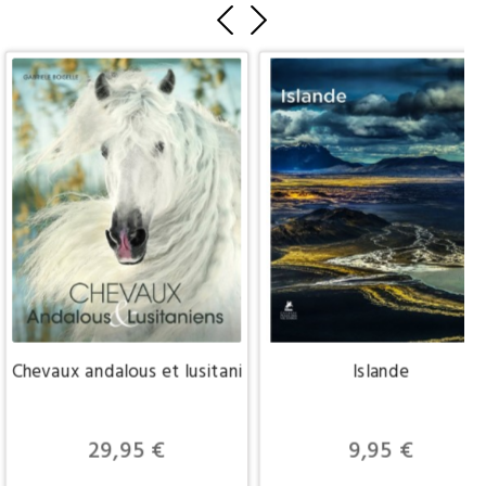
Chevaux andalous et lusitaniens
Islande
Prix
Prix
29,95 €
9,95 €