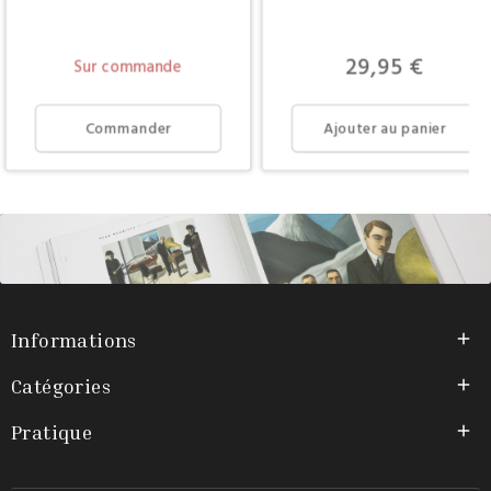
Prix
29,95 €
Sur commande
Commander
Ajouter au panier
Informations

Catégories

Pratique
