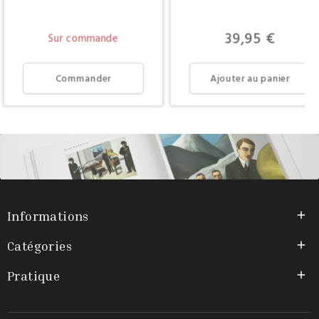
Prix
39,95 €
Sur commande
Commander
Ajouter au panier
Informations

Catégories

Pratique
