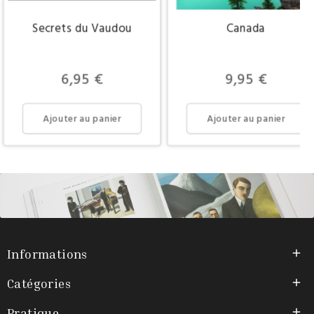
Secrets du Vaudou
Canada
Prix
Prix
6,95 €
9,95 €
Ajouter au panier
Ajouter au panier
Informations

Catégories

Pratique
