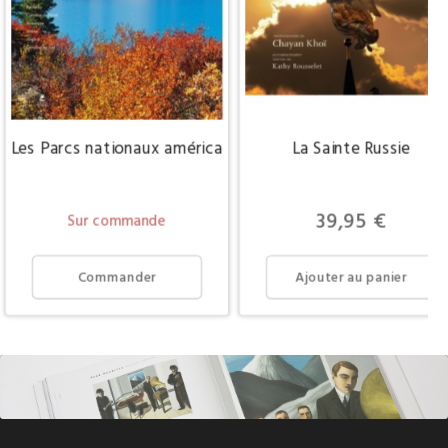
Les Parcs nationaux américains du Nord et de l'Est
La Sainte Russie
Prix
39,95 €
Sur commande
Commander
Ajouter au panier