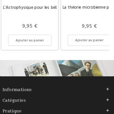
L'Astrophysique pour les bébés
La théorie microbienne pou
Prix
Prix
9,95 €
9,95 €
Ajouter au panier
Ajouter au panier
Informations

Catégories

Pratique
