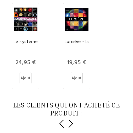
Lumière - Le spectre visible et a
Le système sola
Prix
Prix
24,95 €
19,95 €
Ajout
Ajout
er au
er au
panie
panie
LES CLIENTS QUI ONT ACHETÉ CE
PRODUIT :
r
r