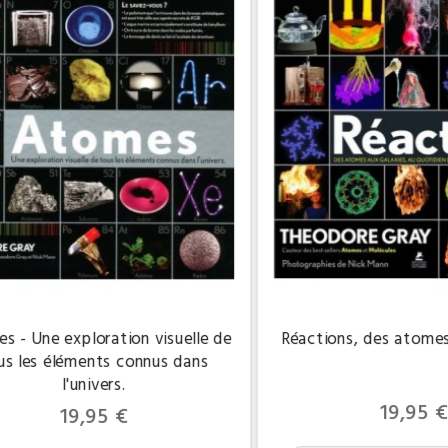
s - Une exploration visuelle de
Réactions, des atomes
us les éléments connus dans
l'univers.
Prix
19,95 
Prix
19,95 €