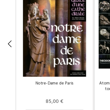
Atome
Notre-Dame de Paris
to
Prix
85,00 €