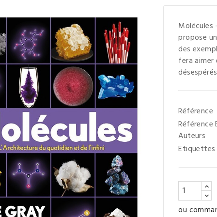
Molécules -
propose un
des exemple
fera aimer 
désespérés
Référence
Référence
Auteurs
Etiquettes
ou command