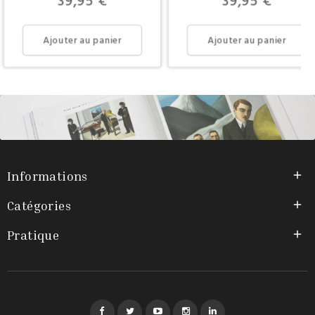
Prix
Prix
39,95 €
39,95 €
Ajouter au panier
Ajouter au panier
Informations

Catégories

Pratique

Facebook
Twitter
YouTube
Instagram
LinkedIn