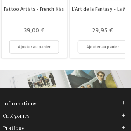
Tattoo Artists - French Kiss Project
L'Art de la Fantasy - La Ma
Prix
Prix
39,00 €
29,95 €
Ajouter au panier
Ajouter au panier
Informations

Catégories

Pratique
