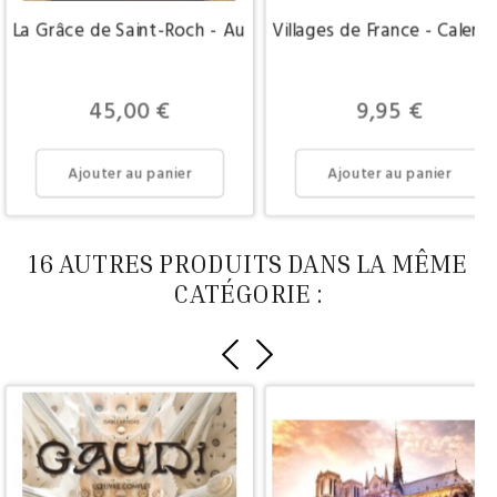
La Grâce de Saint-Roch - Au coeur de Paris, la paroisse des
Villages de France - Calend
Prix
Prix
45,00 €
9,95 €
Ajouter au panier
Ajouter au panier
16 AUTRES PRODUITS DANS LA MÊME
CATÉGORIE :