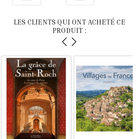
mand
mand
er
er
LES CLIENTS QUI ONT ACHETÉ CE
PRODUIT :