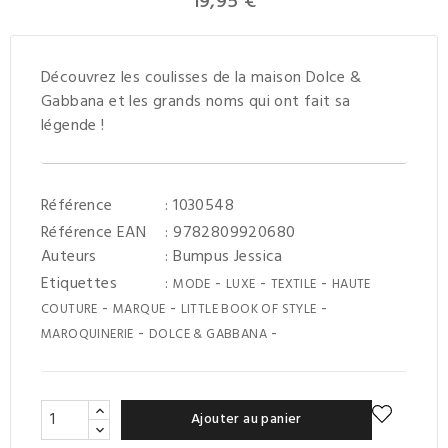
19,95 €
Découvrez les coulisses de la maison Dolce &
Gabbana et les grands noms qui ont fait sa
légende !
Référence
: 1030548
Référence EAN
: 9782809920680
Auteurs
:
Bumpus Jessica
Etiquettes
:
-
-
-
MODE
LUXE
TEXTILE
HAUTE
-
-
-
COUTURE
MARQUE
LITTLE BOOK OF STYLE
-
-
MAROQUINERIE
DOLCE & GABBANA
Ajouter au panier