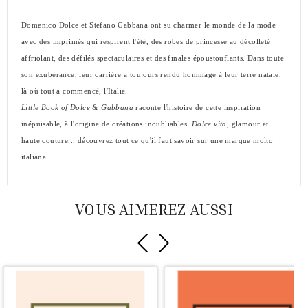
Domenico Dolce et Stefano Gabbana ont su charmer le monde de la mode
avec des imprimés qui respirent l'été, des robes de princesse au décolleté
affriolant, des défilés spectaculaires et des finales époustouflants. Dans toute
son exubérance, leur carrière a toujours rendu hommage à leur terre natale,
là où tout a commencé, l'Italie.
Little Book of Dolce & Gabbana
raconte l'histoire de cette inspiration
inépuisable, à l'origine de créations inoubliables.
Dolce vita,
glamour et
haute couture... découvrez tout ce qu'il faut savoir sur une marque molto
italiana.
VOUS AIMEREZ AUSSI