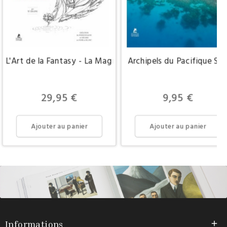
L'Art de la Fantasy - La Magie du trait
Archipels du Pacifique Su
Prix
Prix
29,95 €
9,95 €
Ajouter au panier
Ajouter au panier
Informations
