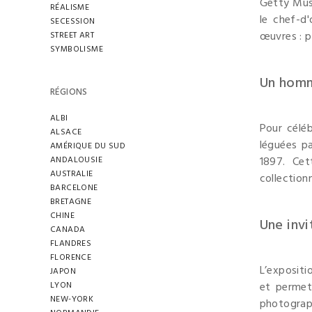
Getty Mu
RÉALISME
le chef-d
SECESSION
œuvres : p
STREET ART
SYMBOLISME
Un homm
RÉGIONS
ALBI
Pour céléb
ALSACE
léguées pa
AMÉRIQUE DU SUD
ANDALOUSIE
1897. Cet
AUSTRALIE
collection
BARCELONE
BRETAGNE
CHINE
Une invi
CANADA
FLANDRES
FLORENCE
L’expositi
JAPON
LYON
et permet 
NEW-YORK
photograph