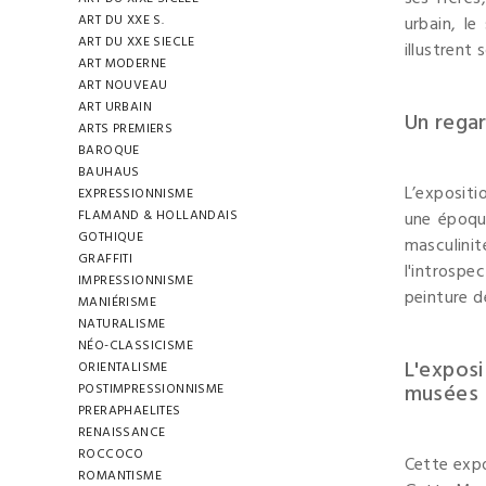
ART DU XXE S.
urbain, le
ART DU XXE SIECLE
illustrent
ART MODERNE
ART NOUVEAU
ART URBAIN
Un regar
ARTS PREMIERS
BAROQUE
BAUHAUS
L’expositi
EXPRESSIONNISME
FLAMAND & HOLLANDAIS
une époque
GOTHIQUE
masculinit
GRAFFITI
l'introsp
IMPRESSIONNISME
peinture d
MANIÉRISME
NATURALISME
NÉO-CLASSICISME
L'expos
ORIENTALISME
musées
POSTIMPRESSIONNISME
PRERAPHAELITES
RENAISSANCE
ROCCOCO
Cette exp
ROMANTISME