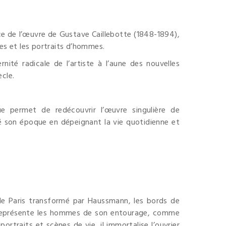
e de l’œuvre de Gustave Caillebotte (1848-1894),
es et les portraits d’hommes.
ité radicale de l’artiste à l’aune des nouvelles
ècle.
e permet de redécouvrir l’œuvre singulière de
ué son époque en dépeignant la vie quotidienne et
 le Paris transformé par Haussmann, les bords de
il représente les hommes de son entourage, comme
portraits et scènes de vie, il immortalise l’ouvrier