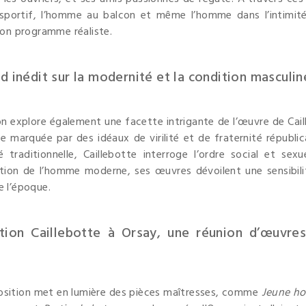
 sportif, l’homme au balcon et même l’homme dans l’intimité
 son programme réaliste.
d inédit sur la modernité et la condition masculin
on explore également une facette intrigante de l’œuvre de Caill
 marquée par des idéaux de virilité et de fraternité républic
é traditionnelle, Caillebotte interroge l’ordre social et s
ection de l’homme moderne, ses œuvres dévoilent une sensibil
e l’époque.
ition Caillebotte à Orsay, une réunion d’œuvre
osition met en lumière des pièces maîtresses, comme
Jeune ho