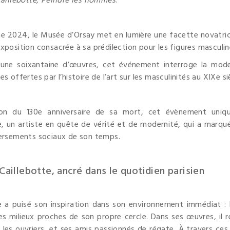
aillebotte, Peindre les hommes
.
e 2024, le Musée d’Orsay met en lumière une facette novatric
xposition consacrée à sa prédilection pour les figures masculin
une soixantaine d’œuvres, cet événement interroge la modern
s offertes par l’histoire de l’art sur les masculinités au XIXe si
ion du 130e anniversaire de sa mort, cet évènement uniqu
e, un artiste en quête de vérité et de modernité, qui a marq
versements sociaux de son temps.
 Caillebotte, ancré dans le quotidien parisien
e a puisé son inspiration dans son environnement immédiat :
les milieux proches de son propre cercle. Dans ses œuvres, 
, les ouvriers, et ses amis passionnés de régate. À travers ces 