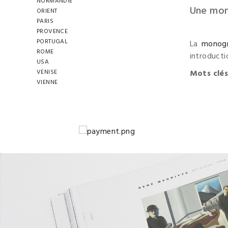
NORMANDIE
Une mono
ORIENT
PARIS
PROVENCE
PORTUGAL
La
monogr
ROME
introductio
USA
VENISE
Mots clé
VIENNE