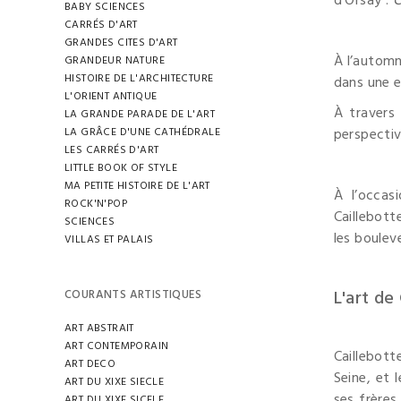
d’Orsay :
C
BABY SCIENCES
CARRÉS D'ART
GRANDES CITES D'ART
À l’automn
GRANDEUR NATURE
HISTOIRE DE L'ARCHITECTURE
dans une e
L'ORIENT ANTIQUE
À travers 
LA GRANDE PARADE DE L'ART
LA GRÂCE D'UNE CATHÉDRALE
perspective
LES CARRÉS D'ART
LITTLE BOOK OF STYLE
MA PETITE HISTOIRE DE L'ART
À l’occas
ROCK'N'POP
Caillebott
SCIENCES
les boule
VILLAS ET PALAIS
L'art de
COURANTS ARTISTIQUES
ART ABSTRAIT
ART CONTEMPORAIN
Caillebott
ART DECO
Seine, et 
ART DU XIXE SIECLE
ses frères
ART DU XIXE SICELE